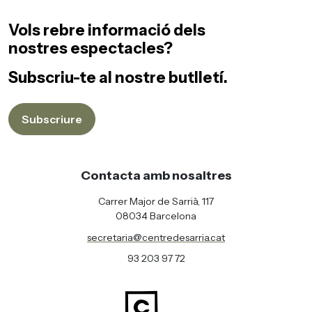
Vols rebre informació dels
nostres espectacles?
Subscriu-te al nostre butlletí.
Subscriure
Contacta amb nosaltres
Carrer Major de Sarrià, 117
08034 Barcelona
secretaria@centredesarria.cat
93 203 97 72