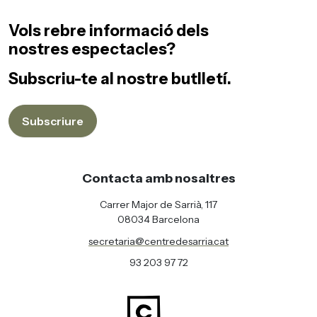
Vols rebre informació dels
nostres espectacles?
Subscriu-te al nostre butlletí.
Subscriure
Contacta amb nosaltres
Carrer Major de Sarrià, 117
08034 Barcelona
secretaria@centredesarria.cat
93 203 97 72