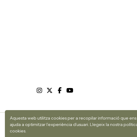
Aquesta web utilitza cookies per a recopilar informació que ens
ajuda a optimitzar l’experiència d’usuari.
Llegeix la nostra políti
cookies.