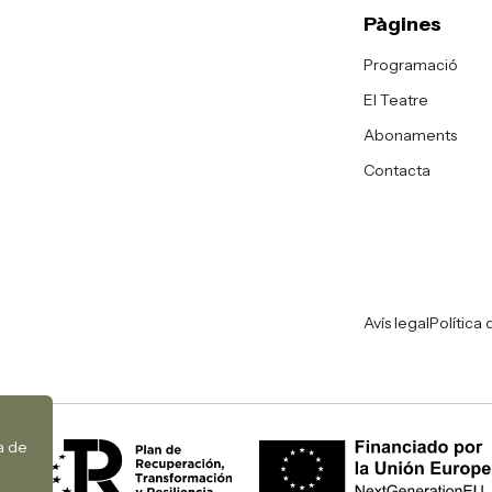
Pàgines
Programació
El Teatre
Abonaments
Contacta
Avís legal
Política 
ca de