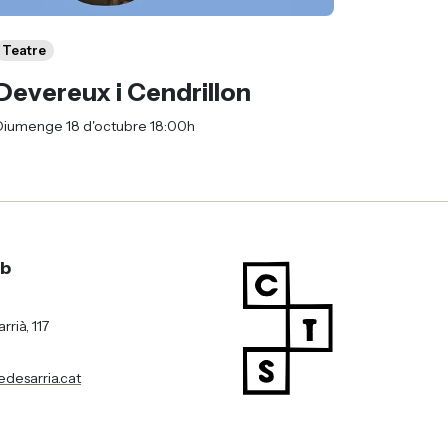
Teatre
Devereux i Cendrillon
Diumenge 18 d'octubre 18:00h
mb
rià, 117
desarria.cat