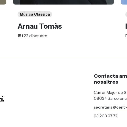
Música Clàssica
Arnau Tomàs
15 i 22 d'octubre
Contacta a
nosaltres
Carrer Major de Sar
í.
08034 Barcelona
secretaria@centre
93 203 97 72