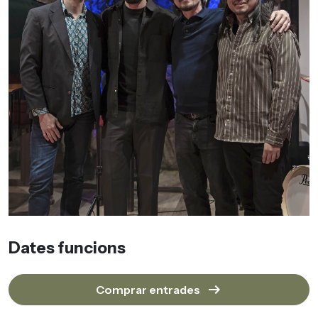
Dates funcions
arrow_right_alt
Comprar entrades