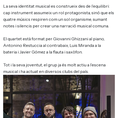
La seva identitat musical es construeix des de l’equilibri:
cap instrument assumeix un rol protagonista, sinó que els
quatre músics respiren com un sol organisme, sumant
notes i silencis per crear una narració musical comuna.
El quartet està format per Giovanni Ghizzani al piano,
Antonino Restuccia al contrabaix, Luis Miranda a la
bateria i Javier Gómez a la flauta i saxòfon.
Tot i la seva joventut, el grup ja és molt actiu a l’escena
musical i ha actuat en diversos clubs del país.