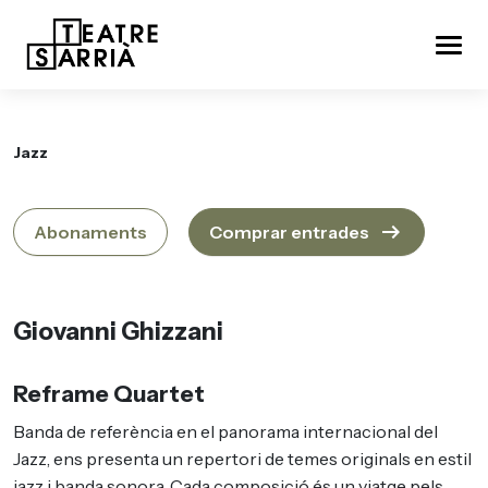
Jazz
arrow_right_alt
Abonaments
Comprar entrades
Giovanni Ghizzani
Reframe Quartet
Banda de referència en el panorama internacional del
Jazz, ens presenta un repertori de temes originals en estil
jazz i banda sonora. Cada composició és un viatge pels