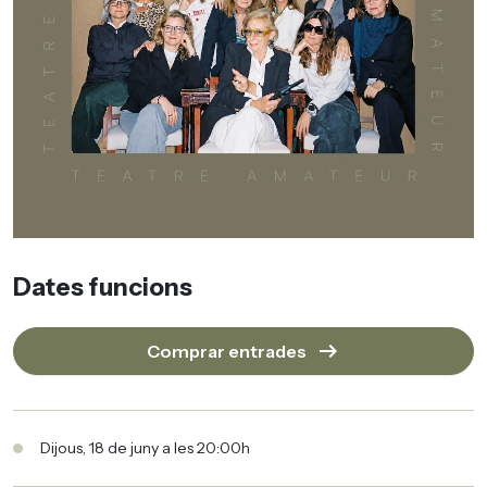
Dates funcions
arrow_right_alt
Comprar entrades
Dijous, 18 de juny a les 20:00h