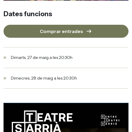
Dates funcions
arrow_right_alt
Comprar entrades
Dimarts, 27 de maig a les 20:30h
Dimecres, 28 de maig a les 20:30h