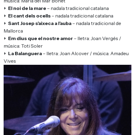
música: Maria del Mar Bonet
⏵
El noi de la mare
– nadala tradicional catalana
⏵
El cant dels ocell
s
– nadala tradicional catalana
⏵
Sant Josep s’aixeca a l’auba
– nadala tradicional de
Mallorca
⏵
Em dius que el nostre amor
– lletra: Joan Vergés /
música: Toti Soler
⏵
La Balanguera
– lletra: Joan Alcover / música: Amadeu
Vives