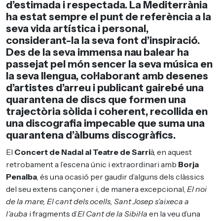
d’estimada i respectada.
La Mediterrània
ha estat sempre el punt de referència a la
seva vida artística i personal,
considerant-la la seva font d’inspiració.
Des de la seva immensa nau balear ha
passejat pel món sencer la seva música en
la seva llengua, col·laborant amb desenes
d’artistes d’arreu i publicant gairebé una
quarantena de discs que formen una
trajectòria sòlida i coherent, recollida en
una discografia impecable que suma una
quarantena d’àlbums discogràfics.
El
Concert de Nadal al Teatre de Sarri
à, en aquest
retrobament a l’escena únic i extraordinari amb
Borja
Penalba
, és una ocasió per gaudir d’alguns dels clàssics
del seu extens cançoner i, de manera excepcional,
El noi
de la mare, El cant dels ocells, Sant Josep s’aixeca a
l’auba
i fragments d’
El Cant de la Sibil·la
en la veu d’una