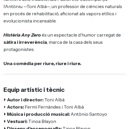
l’Antòniu —Toni Albà—, un professor de ciències naturals
en procés de rehabilitació, aficionat als vapors etílics i
evolucionista incansable.
Histèria Any Zero
és un espectacle d’humor carregat de
sàtira i irreverència
, marca de la casa dels seus
protagonistes.
Una comèdia per riure, riure i riure.
Equip artístic i tècnic
⏵ Autor i director:
Toni Albà
⏵
Actors:
Fermí Fernàndes i Toni Albà
⏵ Música i producció musical:
Antònio Santoyo
⏵ Vestuari:
Tinoa Blayon
⏵ Disseny d’escenografia:
Tinoa Blayon