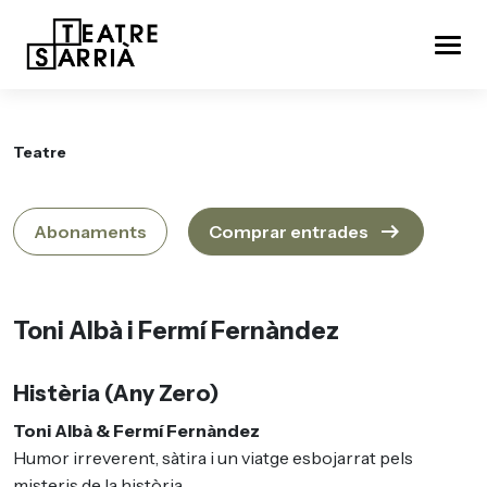
Teatre
arrow_right_alt
Abonaments
Comprar entrades
Toni Albà i Fermí Fernàndez
Histèria (Any Zero)
Toni Albà & Fermí Fernàndez
Humor irreverent, sàtira i un viatge esbojarrat pels
misteris de la història