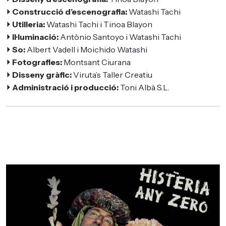
⏵ Construcció d’escenografia:
Watashi Tachi
⏵ Utilleria:
Watashi Tachi i Tinoa Blayon
⏵ Il·luminació:
Antònio Santoyo i Watashi Tachi
⏵ So:
Albert Vadell i Moichido Watashi
⏵ Fotografies:
Montsant Ciurana
⏵ Disseny gràfic:
Viruta’s Taller Creatiu
⏵ Administració i producció:
Toni Albà S.L.