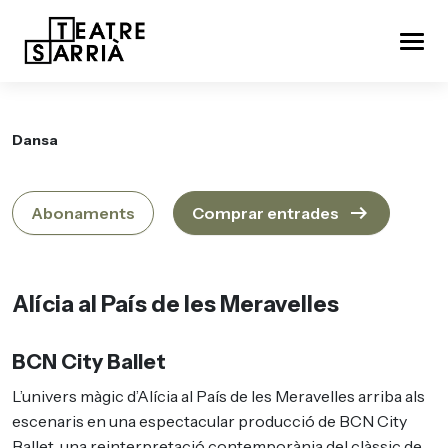
Dansa
arrow_right_alt
Abonaments
Comprar entrades
Alícia al País de les Meravelles
BCN City Ballet
L’univers màgic d’Alícia al País de les Meravelles arriba als
escenaris en una espectacular producció de BCN City
Ballet, una reinterpretació contemporània del clàssic de