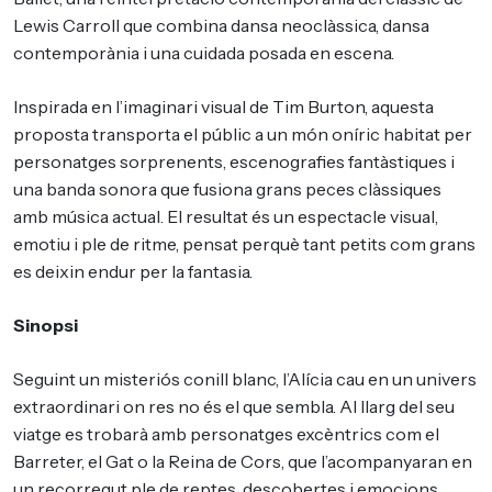
Lewis Carroll que combina dansa neoclàssica, dansa
contemporània i una cuidada posada en escena.
Inspirada en l’imaginari visual de Tim Burton, aquesta
proposta transporta el públic a un món oníric habitat per
personatges sorprenents, escenografies fantàstiques i
una banda sonora que fusiona grans peces clàssiques
amb música actual. El resultat és un espectacle visual,
emotiu i ple de ritme, pensat perquè tant petits com grans
es deixin endur per la fantasia.
Sinopsi
Seguint un misteriós conill blanc, l’Alícia cau en un univers
extraordinari on res no és el que sembla. Al llarg del seu
viatge es trobarà amb personatges excèntrics com el
Barreter, el Gat o la Reina de Cors, que l’acompanyaran en
un recorregut ple de reptes, descobertes i emocions.