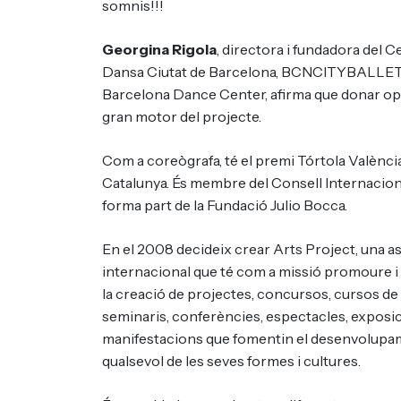
somnis!!!
Georgina Rigola
, directora i fundadora del 
Dansa Ciutat de Barcelona, BCNCITYBALLET, 
Barcelona Dance Center, afirma que donar opor
gran motor del projecte.
Com a coreògrafa, té el premi Tórtola València
Catalunya. És membre del Consell Internacion
forma part de la Fundació Julio Bocca.
En el 2008 decideix crear Arts Project, una a
internacional que té com a missió promoure i d
la creació de projectes, concursos, cursos de 
seminaris, conferències, espectacles, exposici
manifestacions que fomentin el desenvolupam
qualsevol de les seves formes i cultures.