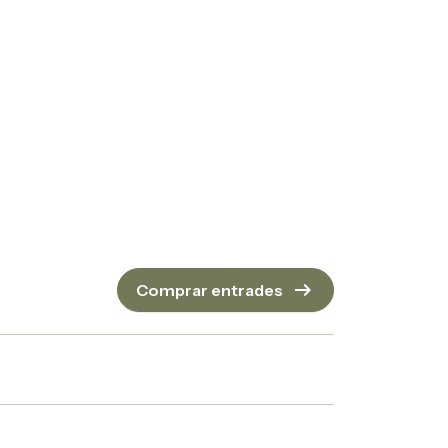
arrow_right_alt
Comprar entrades