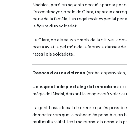
Nadales, però en aquesta ocasió apareix per 
Drosselmeyer, oncle de Clara, i apareix carrega
nens de la família, i un regal molt especial per 
la figura d’un soldadet.
La Clara, en els seus somnis de la nit, veu com 
porta aviat ja pel món de la fantasia, danses de t
rates i els soldadets…
Danses d'arreu del món
(àrabs, espanyoles, 
Un espectacle ple d’alegria i emocions
on n
màgia del Nadal, deixant la imaginació volar a 
La gent havia deixat de creure que és possible 
demostrarem que la cohesió és possible, on hi
multiculturalitat, les tradicions, els nens, els p