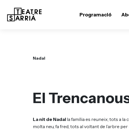
Programació
Ab
Nadal
El Trencanous
La nit de Nadal
la família es reuneix; tots a la 
molta neu, fa fred, tots al voltant de l’arbre p