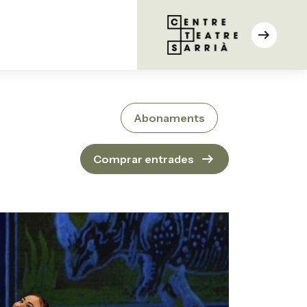
arrow_right_alt
Abonaments
arrow_right_alt
Comprar entrades