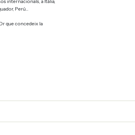
 internacionals, a Itàlia,
Equador, Perú…
Or que concedeix la