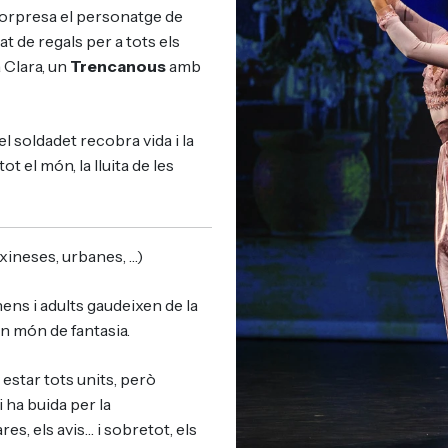
sorpresa el personatge de
t de regals per a tots els
a Clara, un
Trencanous
amb
el soldadet recobra vida i la
ot el món, la lluita de les
xineses, urbanes, …)
ens i adults gaudeixen de la
un món de fantasia.
estar tots units, però
 ha buida per la
ares, els avis… i sobretot, els