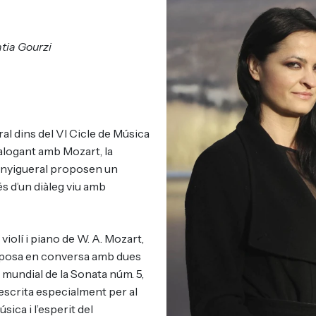
ntia Gourzi
al dins del VI Cicle de Música
ialogant amb Mozart, la
Canyigueral proposen un
és d’un diàleg viu amb
iolí i piano de W. A. Mozart,
les posa en conversa amb dues
mundial de la Sonata núm. 5,
escrita especialment per al
ica i l’esperit del