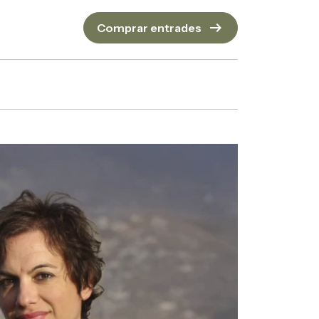
arrow_right_alt
Comprar entrades