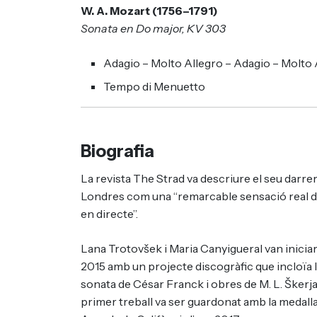
W. A. Mozart (1756–1791)
Sonata en Do major, KV 303
Adagio – Molto Allegro – Adagio – Molto 
Tempo di Menuetto
Biografia
La revista The Strad va descriure el seu darrer
Londres com una “remarcable sensació real d’
en directe”.
Lana Trotovšek i Maria Canyigueral van iniciar 
2015 amb un projecte discogràfic que incloïa l
sonata de César Franck i obres de M. L. Škerja
primer treball va ser guardonat amb la medalla