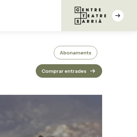
arrow_right_alt
Abonaments
arrow_right_alt
Comprar entrades