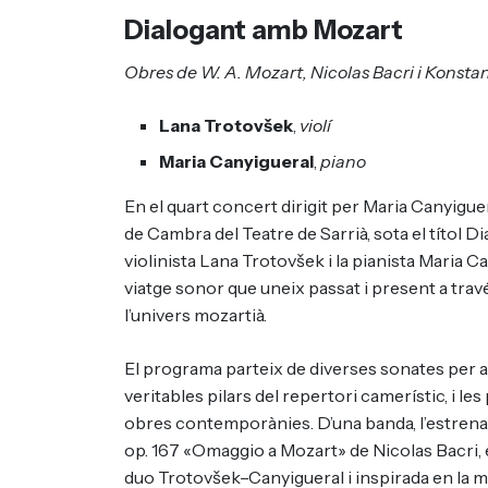
Dialogant amb Mozart
Obres de W. A. Mozart, Nicolas Bacri i Konsta
Lana Trotovšek
,
violí
Maria Canyigueral
,
piano
En el quart concert dirigit per Maria Canyiguer
de Cambra del Teatre de Sarrià, sota el títol D
violinista Lana Trotovšek i la pianista Maria 
viatge sonor que uneix passat i present a trav
l’univers mozartià.
El programa parteix de diverses sonates per a v
veritables pilars del repertori camerístic, i 
obres contemporànies. D’una banda, l’estrena 
op. 167 «Omaggio a Mozart» de Nicolas Bacri, 
duo Trotovšek–Canyigueral i inspirada en la mús