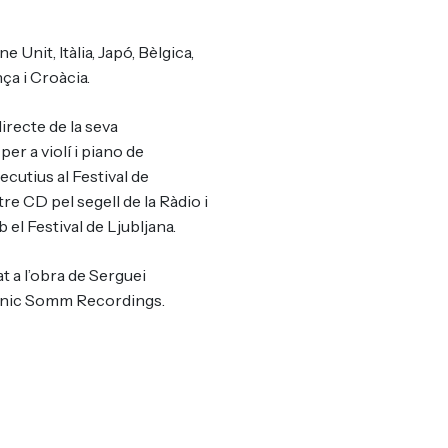
e Unit, Itàlia, Japó, Bèlgica,
ça i Croàcia.
irecte de la seva
per a violí i piano de
cutius al Festival de
re CD pel segell de la Ràdio i
el Festival de Ljubljana.
 a l’obra de Serguei
itànic Somm Recordings.