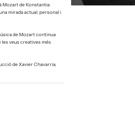
à Mozart de Konstantia
una mirada actual, personal i
música de Mozart continua
e les veus creatives més
cció de Xavier Chavarria,