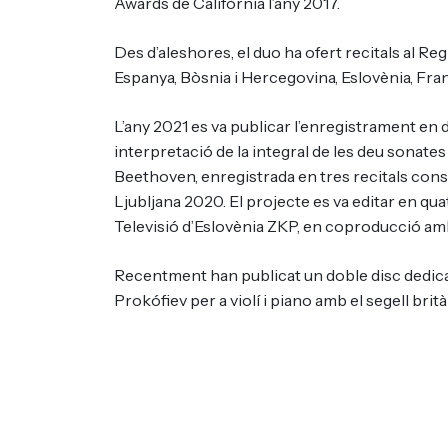
Awards de Califòrnia l’any 2017.
Des d’aleshores, el duo ha ofert recitals al Regn
Espanya, Bòsnia i Hercegovina, Eslovènia, Fran
L’any 2021 es va publicar l’enregistrament en d
interpretació de la integral de les deu sonates 
Beethoven, enregistrada en tres recitals conse
Ljubljana 2020. El projecte es va editar en quat
Televisió d’Eslovènia ZKP, en coproducció amb 
Recentment han publicat un doble disc dedicat
Prokófiev per a violí i piano amb el segell br