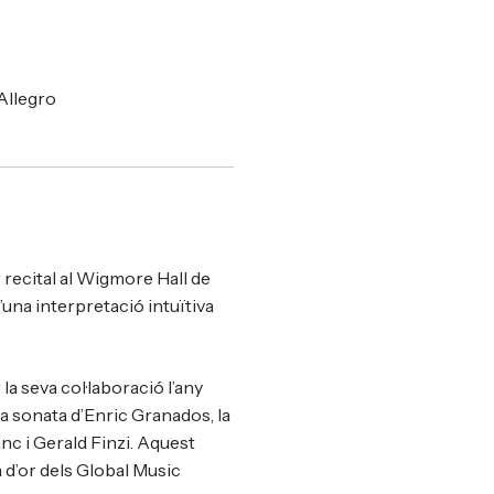
Allegro
 recital al Wigmore Hall de
una interpretació intuïtiva
la seva col·laboració l’any
a sonata d’Enric Granados, la
nc i Gerald Finzi. Aquest
 d’or dels Global Music