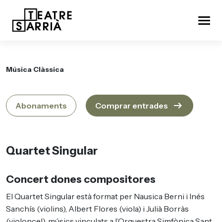
Música Clàssica
arrow_right_alt
Abonaments
Comprar entrades
Quartet Singular
Concert dones compositores
El Quartet Singular està format per Nausica Berni i Inés
Sanchís (violins), Albert Flores (viola) i Julià Borràs
(violoncel), músics vinculats a l’Orquestra Simfònica Sant