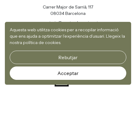
Carrer Major de Sarrià, 117
08034 Barcelona
secretaria@centredesarria.cat
Aquesta web utilitza cookies per a recopilar informació
93 203 97 72
que ens ajuda a optimitzar l’experiència d’usuari.
Llegeix la
nostra política de cookies.
Rebutjar
Acceptar
Pàgines